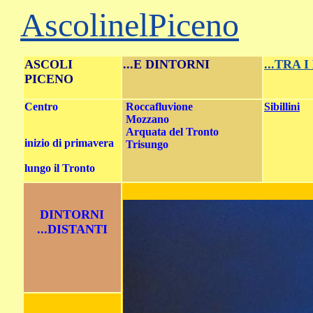
AscolinelPiceno
carla morganti
ASCOLI
...E DINTORNI
...TRA 
PICENO
Centro
Roccafluvione
Sibillini
Mozzano
Arquata del Tronto
inizio di primavera
Trisungo
Mont
lungo il Tronto
DINTORNI
...DISTANTI